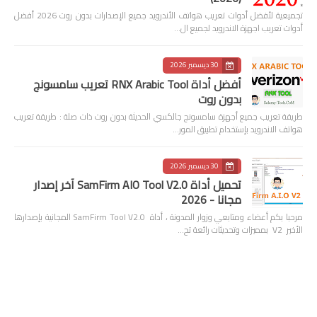
تجميعية لأفضل أدوات تعريب هواتف الأندرويد جميع الإصدارات بدون روت 2026 أفضل
أدوات تعريب اجهزة الاندرويد لجميع ال…
30 ديسمبر 2026
أفضل أداة RNX Arabic Tool تعريب سامسونج
بدون روت
طريقة تعريب جميع أجهزة سامسونج جالكسي الحديثة بدون روت ذات صلة : طريقة تعريب
هواتف الاندرويد بإستخدام تطبيق المور…
30 ديسمبر 2026
تحميل أداة SamFirm AIO Tool V2.0 آخر إصدار
مجانا - 2026
مرحبا بكم أعضاء ومتابعي وزوار المدونة ، أداة SamFirm Tool V2.0 المجانية بإصدارها
الأخير V2 بمميزات وتحديثات رائعة تح…