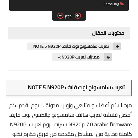
COMBINATION
Samsung
الحجم
ENG Files
ENG MODEM
محتويات المقال
ENG ROOT
تعريب سامسونج نوت فايف NOTE 5 N920P
مميزات تعريب N920P :-
ENG BOOT
ARABIC FILES
تعريب سامسونج نوت فايف NOTE 5 N920P
UNLOCK SIM
LG
مرحبا بكم أعضاء و متابعي وزوار المدونة ، اليوم نقدم لكم
أفضل فلاشة تعريب
هاتف سامسونج جالكسي نوت فايف
FIRMWARE
N920p 7.0 arabic firmware سبرنت . روم تعريب N920P
UNLOCK SIM
كاملة وخالية من المشاكل مقدمة من فريق حضرم تكنو