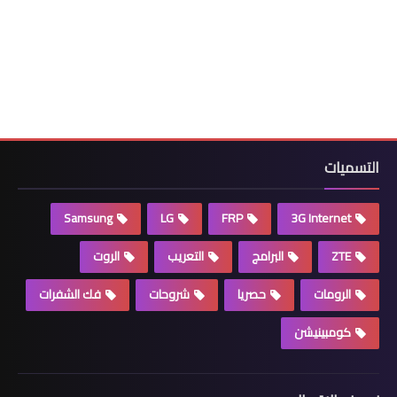
التسميات
Samsung
LG
FRP
3G Internet
ZTE
البرامج
التعريب
الروت
الرومات
حصريا
شروحات
فك الشفرات
كومبينيشن