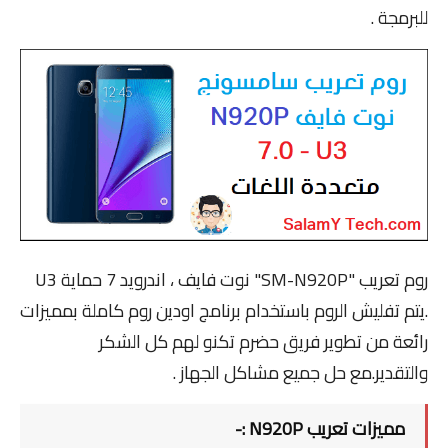
للبرمجة .
ZTE
UNLOCK SIM
Remove Frp
HTC
Tools
FRP
روم تعريب "
SM-N920P"
نوت فايف ، اندرويد 7 حماية U3
UNLOCK SIM
.يتم تفليش الروم باستخدام برنامج اودين روم كاملة بمميزات
3G
رائعة من تطوير فريق حضرم تكنو لهم كل الشكر
والتقدير.مع حل جميع مشاكل الجهاز .
More
Screen Lock
مميزات تعريب N920P :-