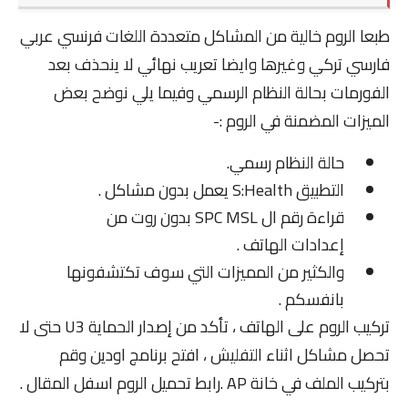
Root
طبعا الروم خالية من المشاكل متعددة اللغات فرنسي عربي
التعريب
فارسي تركي وغيرها وايضا تعريب نهائي لا ينحذف بعد
الفورمات بحالة النظام الرسمي وفيما يلي نوضح بعض
الروت
الميزات المضمنة في الروم :-
About
حالة النظام رسمي.
سياسية الخصوصية
التطبيق S:Health يعمل بدون مشاكل .
قراءة رقم ال SPC MSL بدون روت من
اتصل بنا
إعدادات الهاتف .
والكثير من المميزات التي سوف تكتشفونها
بانفسكم .
تركيب الروم على الهاتف ، تأكد من إصدار الحماية U3 حتى لا
تحصل مشاكل اثناء التفليش ، افتح برنامج اودين وقم
بتركيب الملف في خانة AP .رابط تحميل الروم اسفل المقال .