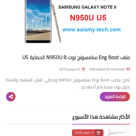
Root
التعريب
الروت
About
ملف Eng Boot سامسونج نوت 8 N950U الحماية U5
سياسية الخصوصية
Abdulsalam AL-Hammadi
04 سبتمبر 2019
اتصل بنا
شرح تركيب Eng Boot سامسونج N950U وتخطي قفل الشاشة والنمط
بدون روت مرحبا بكم أعضاء و…
قراءة المزيد
الأكثر مشاهدة هذا الأسبوع
17 فبراير 2026