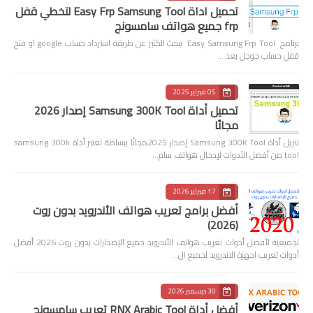
تحميل اداة Easy Frp Samsung Tool لتخطي قفل
frp جميع هواتف سامسونج
برنامج Easy Samsung Frp Tool يبحث الكثير عن طريقة استرداد حساب google او فتح
قفل حساب جوجل بعد …
05 فبراير 2025
تحميل أداة Samsung 300K Tool إصدار 2026
مجانًا
تنزيل أداة Samsung 300K Tool إصدار 2025مجانًا ببساطة تعتبر أداة samsung 300k
tool من أفضل الأدوات لإدخال هواتف سام…
17 فبراير 2026
أفضل برامج تعريب هواتف الأندرويد بدون روت
(2026)
تجميعية لأفضل أدوات تعريب هواتف الأندرويد جميع الإصدارات بدون روت 2026 أفضل
أدوات تعريب اجهزة الاندرويد لجميع ال…
30 ديسمبر 2026
أفضل أداة RNX Arabic Tool تعريب سامسونج