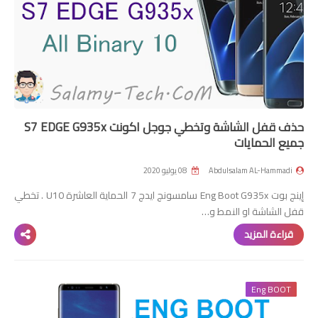
ZTE
UNLOCK SIM
Remove Frp
HTC
حذف قفل الشاشة وتخطي جوجل اكونت S7 EDGE G935x
جميع الحمايات
Tools
Abdulsalam AL-Hammadi
08 يوليو 2020
FRP
إينج بوت Eng Boot G935x سامسونج ايدج 7 الحماية العاشرة U10 . تخطي
UNLOCK SIM
قفل الشاشة او النمط و…
قراءة المزيد
3G
More
Eng BOOT
Screen Lock