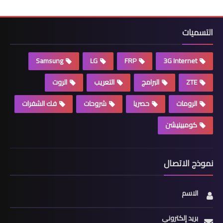
التسميات
Samsung
LG
FRP
3G Internet
ZTE
البرامج
التعريب
الروت
الرومات
حصريا
شروحات
فك الشفرات
كومبينيشن
نموذج الاتصال
الاسم
بريد إلكتروني