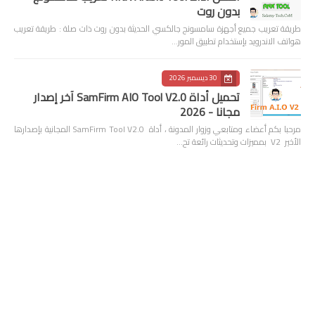
بدون روت
طريقة تعريب جميع أجهزة سامسونج جالكسي الحديثة بدون روت ذات صلة : طريقة تعريب
هواتف الاندرويد بإستخدام تطبيق المور…
30 ديسمبر 2026
تحميل أداة SamFirm AIO Tool V2.0 آخر إصدار
مجانا - 2026
مرحبا بكم أعضاء ومتابعي وزوار المدونة ، أداة SamFirm Tool V2.0 المجانية بإصدارها
الأخير V2 بمميزات وتحديثات رائعة تح…