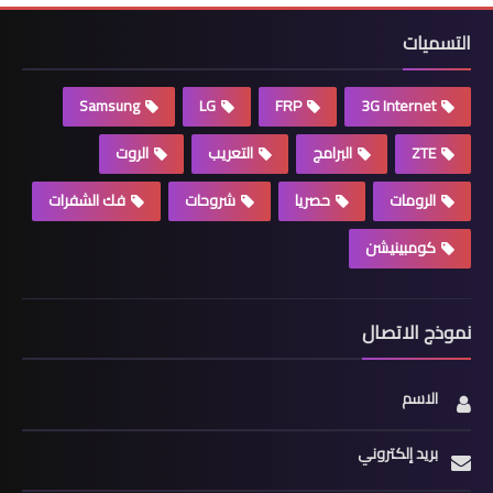
التسميات
Samsung
LG
FRP
3G Internet
ZTE
البرامج
التعريب
الروت
الرومات
حصريا
شروحات
فك الشفرات
كومبينيشن
نموذج الاتصال
الاسم
بريد إلكتروني