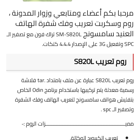
ZTE
مرحبا بكم أعضاء ومتابعي وزوار المدونة ،
روم وسكربت تعريب وفك شفرة الهاتف
UNLOCK SIM
العنيد سامسونج
SM-S820L تراك فون مع تصفير الـ
Remove Frp
SPC وتفعيل 3G على الإصدار 4.4.4 كتكات.
HTC
روم تعريب S820L
Tools
FRP
روم تعريب S820L عبارة عن ملف بامتداد .tar فلاشة
رسمية معدلة يتم تركيبها باستخدام برنامج Odin الخاص
UNLOCK SIM
بتفليش هواتف سامسونج لتعريب الهاتف وفك الشفرة
3G
وتصفير الـ spc .
More
مميـــــــــــــــــــــــــــــــــــــــــــــــــــزات الروم :-
Screen Lock
تعريب الكيبورد
الوكالة.