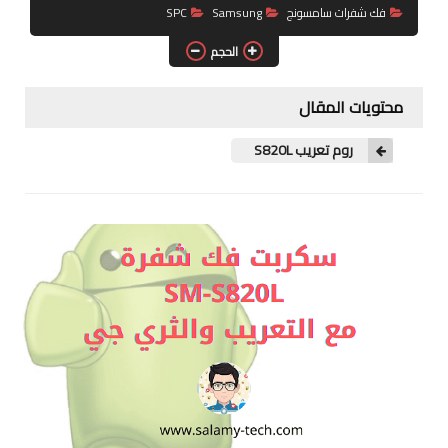
COMBINATION
فك شفرات سامسونج
Samsung
SPC
الحجم
ENG Files
ENG MODEM
محتويات المقال
ENG ROOT
روم تعريب S820L
ENG BOOT
ARABIC FILES
UNLOCK SIM
LG
FIRMWARE
UNLOCK SIM