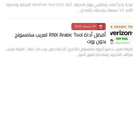
مرحبا بكم أعضاء ومتابعي وزوار المدونة ، أداة SamFirm Tool V2.0 المجانية بإصدارها
الأخير V2 بمميزات وتحديثات رائعة تح…
30 ديسمبر 2026
أفضل أداة RNX Arabic Tool تعريب سامسونج
بدون روت
طريقة تعريب جميع أجهزة سامسونج جالكسي الحديثة بدون روت ذات صلة : طريقة تعريب
هواتف الاندرويد بإستخدام تطبيق المور…