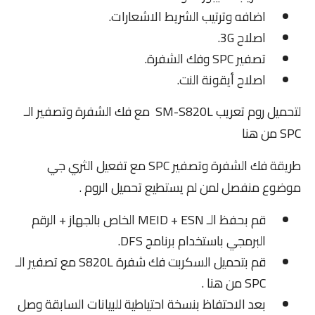
Root
اضافه وترتيب الشريط الاشعارات.
اصلاح 3G.
التعريب
تصفير SPC وفك
الشفرة.
الروت
اصلاح أيقونة النت.
لتحميل روم تعريب SM-S820L مع فك الشفرة وتصفير الـ
About
SPC
من هنا
سياسية الخصوصية
طريقة فك الشفرة وتصفير SPC مع تفعيل الثري جي
اتصل بنا
موضوع منفصل لمن لم يستطيع تحميل الروم .
قم بحفظ الـ MEID + ESN الخاص بالجهاز + الرقم
البرمجي باستخدام برنامج DFS.
قم بتحميل السكربت فك شفرة S820L مع تصفير الـ
SPC
من هنا
.
بعد الاحتفاظ بنسخة احتياطية للبيانات السابقة وصل