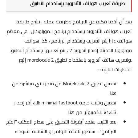
طريقة تعريب هواتف الأندرويد بإستخدام التطبيق
بعد أن أخذنا فكرة عن البرنامج وطريقة عمله ، نشرح طريقة
تعريب هواتف الأندرويد
بإستخدام برنامج المورلوكال . في معظم
هواتف htc يتم التعريب بإستخدام البرنامج ، كذا هواتف
موتورولا الحديثة إصدار اندرويد 7 ، يتم تعريبها بإستخدام التطبيق
.ولتعريب هاتف أندرويد باستخدام تطبيق morelocale 2 إتبع
الخطوات التالية :-
تحميل تطبيق Morelocale 2 من متجر بلاي مباشرة
من
هنا
تحميل وتثبيت حزمة adb minimal fastboot أخر إصدار
V1.4.3 للكمبيوتر
من هنا
بعد التثبيت ستجد أيقونة التطبيق على سطح المكتب "افتح
البرنامج" . ستظهر نافذة الاوامر او الشاشة السوداء