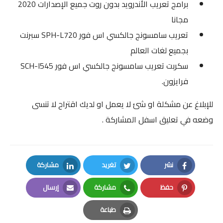
برامج تعريب الأندرويد بدون روت جميع الإصدارات 2020
مجانا
تعريب سامسونج جالكسي اس فور SPH-L720 سبرنت
بجميع لغات العالم
سكربت تعريب سامسونج جالكسي اس فور SCH-I545
فرايزون.
للإبلاغ عن مشكلة او شئ لا يعمل او لديك اقتراح لا تنسى
وضعه في تعليق اسفل
المشاركة .
نشر
تغريد
مشاركة
LinkedIn
Twitter
Facebook
حفظ
مشاركة
إرسال
Email
Whatsapp
Pinterest
طباعة
Print