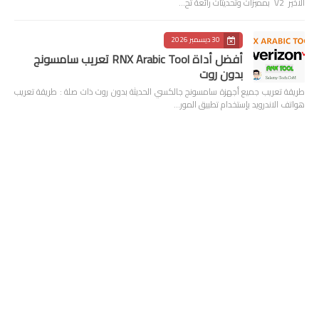
الأخير V2 بمميزات وتحديثات رائعة تح…
30 ديسمبر 2026
أفضل أداة RNX Arabic Tool تعريب سامسونج
بدون روت
طريقة تعريب جميع أجهزة سامسونج جالكسي الحديثة بدون روت ذات صلة : طريقة تعريب
هواتف الاندرويد بإستخدام تطبيق المور…