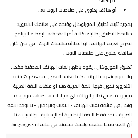
shell pm.
أو هاتف يحتوي على صلاحيات الروت su .
بمجرد تثبيت تطبيق المورلوكال وفتحه على هاتفك الاندرويد ،
ستلاحظ التطبيق يطالبك بكتابة أمر adb shell . لإعطاء البرنامج
تصريح تعريب الهاتف . او اعطائه صلاحيات الروت ، في حين كان
هاتفك يحتوي على صلاحيات الروت .
تطبيق المورلوكال . يقوم بإظهار لغات الهاتف المخفية فقط .
ولا يقوم بتعريب الهاتف كما يعتقد البعض . فمعظم هواتف
الأندرويد تكون فيها اللغة العربية مثلا او ملفات اللغة العربية
موجودة ضمن نظام الهاتف اي مجلدات values-ar موجودة .
ولكن في قائمة لغات الهاتف - اللغات والإدخال - لا توجد اللغة
العربية - تجد فقط اللغة الإنجليزية أو الإسبانية .. والسبب هنا
أن اللغة فقط مخفية وليست مضمنة في ملف language.xml.