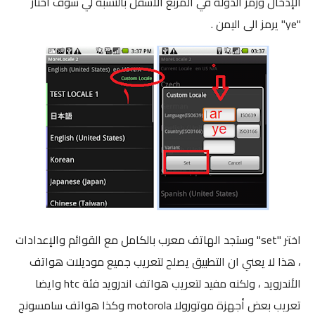
الإدخال ورمز الدولة في المربع الاسفل بالنسبة لي سوف اختار
"ye" يرمز الى اليمن .
اختر "set" وستجد الهاتف معرب بالكامل مع القوائم والإعدادات
، هذا لا يعني ان التطبيق يصلح لتعريب جميع موديلات هواتف
الأندرويد ، ولكنه مفيد لتعريب هواتف اندرويد فئة htc وايضا
تعريب بعض أجهزة موتورولا motorola وكذا هواتف سامسونج