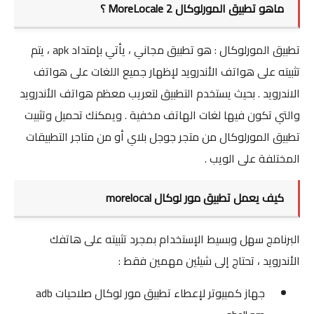
ماهو تطبيق المورلوكال MoreLocale 2 ؟
Root
التعريب
تطبيق المورلوكال : هو تطبيق مجاني ، يأتي بإمتداد apk ، يتم
تثبيته على هواتف الأندرويد لإظهار جميع اللغات على هواتف
الروت
الاندرويد . بحيث يستخدم التطبيق لتعريب معظم هواتف الأندرويد
About
والتي تكون فيها لغات الهاتف مخفية . ويمكنك تحميل وتثبيت
تطبيق المورلوكال من متجر جوجل بلاي أو من متاجر التطبيقات
سياسية الخصوصية
المختلفة على الويب .
اتصل بنا
كيف يعمل تطبيق مور لوكال morelocal
البرنامج سهل وبسيط الإستخدام بمجرد تثبيته على هاتفك
الأندرويد ، تحتاج إلى شيئين مهمين فقط :
جهاز كمبيوتر لإعطاء تطبيق مور لوكال صلاحيات adb