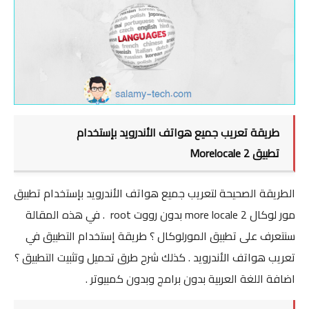
ZTE
UNLOCK SIM
Remove Frp
HTC
طريقة تعريب جميع هواتف الأندرويد بإستخدام
Tools
تطبيق Morelocale 2
FRP
الطريقة الصحيحة لتعريب جميع هواتف الأندرويد بإستخدام تطبيق
UNLOCK SIM
مور لوكال more locale 2 بدون رووت root . في هذه المقالة
3G
سنتعرف على تطبيق المورلوكال ؟ طريقة إستخدام التطبيق في
تعريب هواتف الأندرويد . كذلك شرح طرق تحميل وتثبيت التطبيق ؟
More
اضافة اللغة العربية بدون برامج وبدون كمبيوتر .
Screen Lock