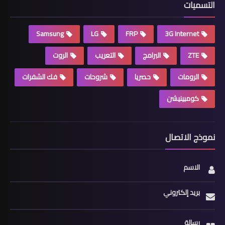
التسميات
Samsung
LG
FRP
3G Internet
ZTE
البرامج
التعريب
الروت
الرومات
حصريا
شروحات
فك الشفرات
كومبينيشن
نموذج الاتصال
الاسم
بريد إلكتروني
رسالة