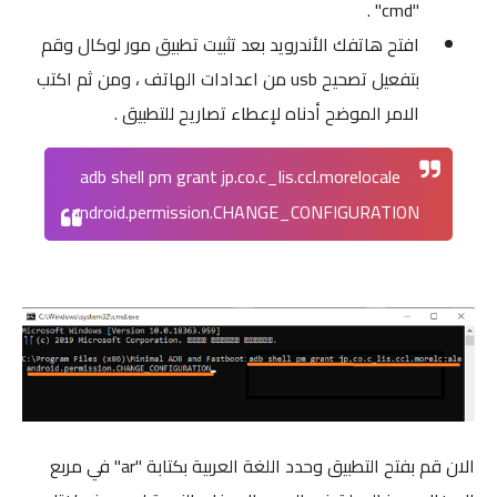
"cmd" .
افتح هاتفك الأندرويد بعد تثبيت تطبيق مور لوكال وقم
بتفعيل تصحيح usb من اعدادات الهاتف ، ومن ثم اكتب
الامر الموضح أدناه لإعطاء تصاريح للتطبيق .
adb shell pm grant jp.co.c_lis.ccl.morelocale
android.permission.CHANGE_CONFIGURATION
الان قم بفتح التطبيق وحدد اللغة العربية بكتابة "ar" في مربع